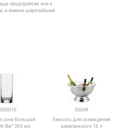
аше предприятие или к
ии, и имеем широчайший
500010
36049
я сока большой
Емкость для охлаждения
k Bar" 365 мл.
шампанского 16 л