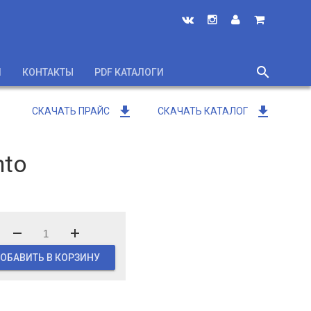
search
И
КОНТАКТЫ
PDF КАТАЛОГИ
close
get_app
get_app
СКАЧАТЬ ПРАЙС
СКАЧАТЬ КАТАЛОГ
nto
ОБАВИТЬ В КОРЗИНУ