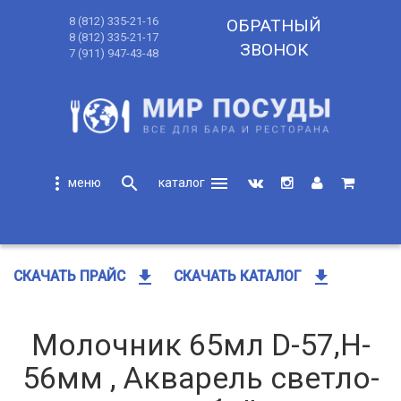
8 (812) 335-21-16
ОБРАТНЫЙ
8 (812) 335-21-17
ЗВОНОК
7 (911) 947-43-48
more_vert
search
menu
search
get_app
get_app
СКАЧАТЬ ПРАЙС
СКАЧАТЬ КАТАЛОГ
Молочник 65мл D-57,H-
56мм , Акварель светло-