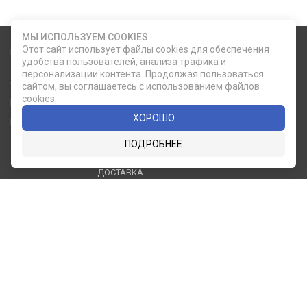
МЫ ИСПОЛЬЗУЕМ COOKIES
Этот сайт использует файлы cookies для обеспечения
Карта сайта
Социальные сети
удобства пользователей, анализа трафика и
персонализации контента. Продолжая пользоваться
О КОМПАНИИ
НОВОСТИ
сайтом, вы соглашаетесь с использованием файлов
ВКОНТАКТЕ
ИНСТАГРАМ
cookies.
КАТАЛОГ
СТАТЬИ
ХОРОШО
ПРОИЗВОДИТЕЛИ
КОНТАКТЫ
УСЛУГИ
PDF КАТАЛОГИ
ПОДРОБНЕЕ
ОПЛАТА И
ДОСТАВКА
Служба клиентской поддержки
8 (812) 335-21-16
phone
ОБРАТНЫЙ ЗВОНОК
8 (812) 335-21-17
7 (911) 947-43-48
© 2007 — 2026 Компания «Мир Посуды». Все права