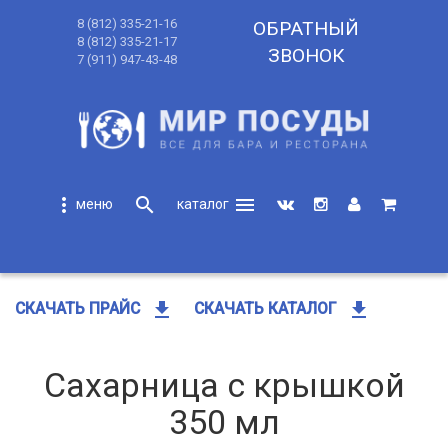
8 (812) 335-21-16
ОБРАТНЫЙ
8 (812) 335-21-17
ЗВОНОК
7 (911) 947-43-48
more_vert
search
menu
search
get_app
get_app
СКАЧАТЬ ПРАЙС
СКАЧАТЬ КАТАЛОГ
Сахарница с крышкой
350 мл