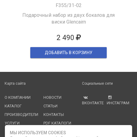
F355/31-02
Подарочный набор из двух бокалов для
виски Glencairn
2 490
ДОБАВИТЬ В КОРЗИНУ
Карта сайта
Социальные сети
О КОМПАНИИ
НОВОСТИ
ВКОНТАКТЕ
ИНСТАГРАМ
КАТАЛОГ
СТАТЬИ
ПРОИЗВОДИТЕЛИ
КОНТАКТЫ
УСЛУГИ
PDF КАТАЛОГИ
ОПЛАТА И
МЫ ИСПОЛЬЗУЕМ COOKIES