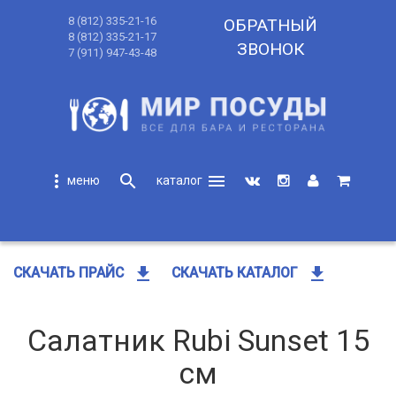
8 (812) 335-21-16
ОБРАТНЫЙ
8 (812) 335-21-17
ЗВОНОК
7 (911) 947-43-48
more_vert
search
menu
search
get_app
get_app
СКАЧАТЬ ПРАЙС
СКАЧАТЬ КАТАЛОГ
Салатник Rubi Sunset 15
см