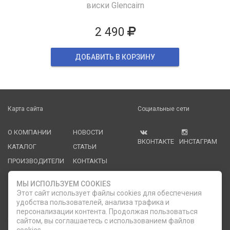
виски Glencairn
2 490
ДОБАВИТЬ В КОРЗИНУ
Карта сайта
Социальные сети
О КОМПАНИИ
НОВОСТИ
ВКОНТАКТЕ
ИНСТАГРАМ
КАТАЛОГ
СТАТЬИ
ПРОИЗВОДИТЕЛИ
КОНТАКТЫ
УСЛУГИ
PDF КАТАЛОГИ
МЫ ИСПОЛЬЗУЕМ COOKIES
ОПЛАТА И
Этот сайт использует файлы cookies для обеспечения
ДОСТАВКА
удобства пользователей, анализа трафика и
персонализации контента. Продолжая пользоваться
Служба клиентской поддержки
сайтом, вы соглашаетесь с использованием файлов