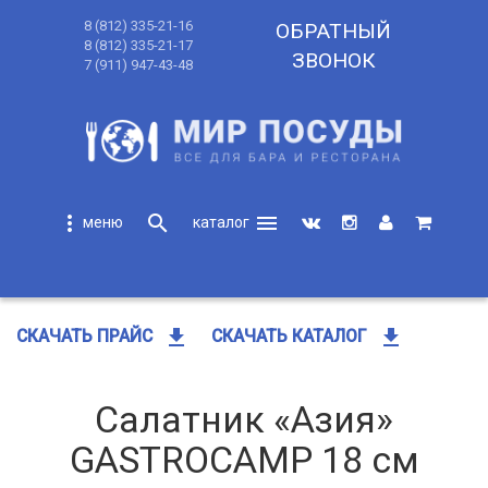
8 (812) 335-21-16
ОБРАТНЫЙ
8 (812) 335-21-17
ЗВОНОК
7 (911) 947-43-48
more_vert
search
menu
search
get_app
get_app
СКАЧАТЬ ПРАЙС
СКАЧАТЬ КАТАЛОГ
Салатник «Азия»
GASTROCAMP 18 см