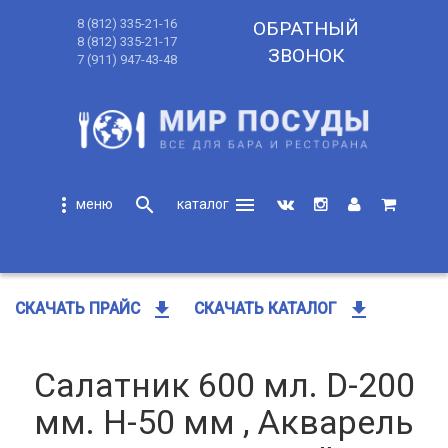
8 (812) 335-21-16
ОБРАТНЫЙ
8 (812) 335-21-17
ЗВОНОК
7 (911) 947-43-48
more_vert
search
menu
search
get_app
get_app
СКАЧАТЬ ПРАЙС
СКАЧАТЬ КАТАЛОГ
Салатник 600 мл. D-200
мм. H-50 мм , Акварель