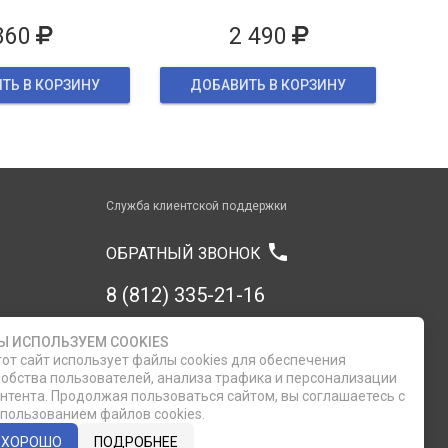
860
2 490
ТЬ В КОРЗИНУ
ДОБАВИТЬ В КОРЗИНУ
Служба клиентской поддержки
phone
ОБРАТНЫЙ ЗВОНОК
8 (812) 335-21-16
8 (812) 335-21-17
Ы ИСПОЛЬЗУЕМ COOKIES
от сайт использует файлы cookies для обеспечения
обства пользователей, анализа трафика и персонализации
7 (911) 947-43-48
нтента. Продолжая пользоваться сайтом, вы соглашаетесь с
пользованием файлов cookies.
ХОРОШО
ПОДРОБНЕЕ