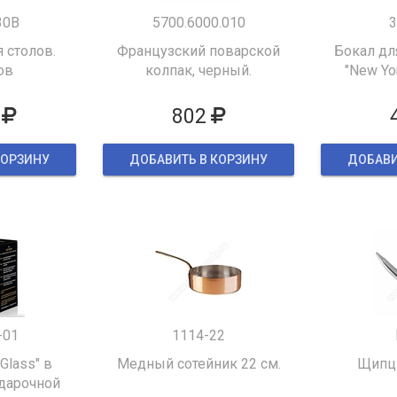
30B
5700.6000.010
3
 столов.
Французский поварской
Бокал дл
ов
колпак, черный.
"New Yor
802
КОРЗИНУ
ДОБАВИТЬ В КОРЗИНУ
ДОБАВИ
-01
1114-22
 Glass" в
Медный сотейник 22 см.
Щипцы
дарочной