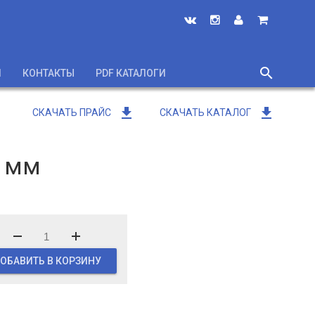
search
И
КОНТАКТЫ
PDF КАТАЛОГИ
close
get_app
get_app
СКАЧАТЬ ПРАЙС
СКАЧАТЬ КАТАЛОГ
0 мм
ОБАВИТЬ В КОРЗИНУ