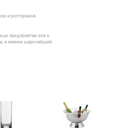
ов и ресторанов.
аше предприятие или к
ии, и имеем широчайший