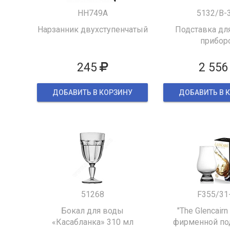
HH749A
5132/B-
Нарзанник двухступенчатый
Подставка для
прибор
245
2 556
ДОБАВИТЬ В КОРЗИНУ
ДОБАВИТЬ В 
51268
F355/31
Бокал для воды
"The Glencairn
«Касабланка» 310 мл
фирменной по