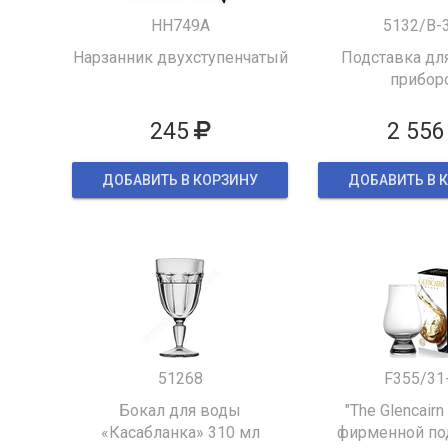
HH749A
5132/B-
Нарзанник двухступенчатый
Подставка для
прибор
245
2 556
ДОБАВИТЬ В КОРЗИНУ
ДОБАВИТЬ В 
51268
F355/31
Бокал для воды
"The Glencairn
«Касабланка» 310 мл
фирменной по