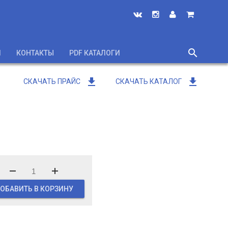
search
И
КОНТАКТЫ
PDF КАТАЛОГИ
close
get_app
get_app
СКАЧАТЬ ПРАЙС
СКАЧАТЬ КАТАЛОГ
ОБАВИТЬ В КОРЗИНУ