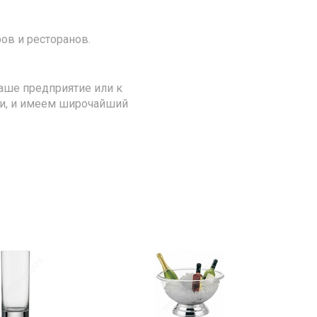
ов и ресторанов.
аше предприятие или к
ии, и имеем широчайший