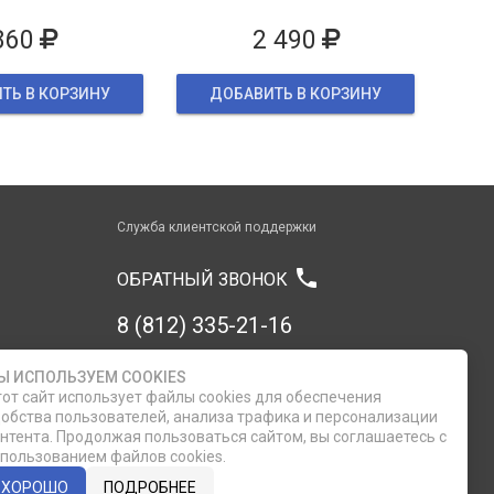
860
2 490
ТЬ В КОРЗИНУ
ДОБАВИТЬ В КОРЗИНУ
Служба клиентской поддержки
phone
ОБРАТНЫЙ ЗВОНОК
8 (812) 335-21-16
8 (812) 335-21-17
Ы ИСПОЛЬЗУЕМ COOKIES
от сайт использует файлы cookies для обеспечения
обства пользователей, анализа трафика и персонализации
7 (911) 947-43-48
нтента. Продолжая пользоваться сайтом, вы соглашаетесь с
пользованием файлов cookies.
ХОРОШО
ПОДРОБНЕЕ