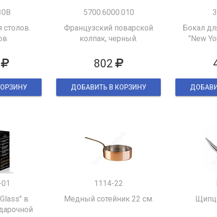
30B
5700.6000.010
3
 столов.
Французский поварской
Бокал дл
ов
колпак, черный.
"New Yor
802
КОРЗИНУ
ДОБАВИТЬ В КОРЗИНУ
ДОБАВИ
-01
1114-22
 Glass" в
Медный сотейник 22 см.
Щипцы
дарочной