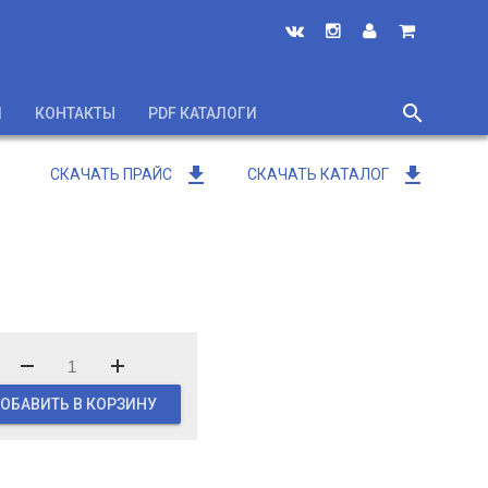
search
И
КОНТАКТЫ
PDF КАТАЛОГИ
close
get_app
get_app
СКАЧАТЬ ПРАЙС
СКАЧАТЬ КАТАЛОГ
ОБАВИТЬ В КОРЗИНУ