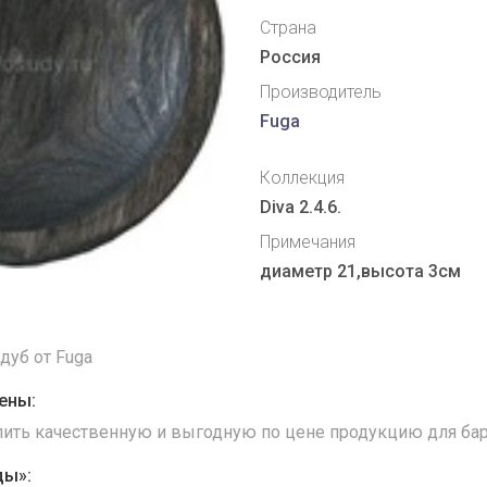
Страна
Россия
Производитель
Fuga
Коллекция
Diva 2.4.6.
Примечания
диаметр 21,высота 3см
дуб от Fuga
ены:
упить качественную и выгодную по цене продукцию для бар
ды»: