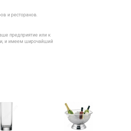
ов и ресторанов.
аше предприятие или к
ии, и имеем широчайший