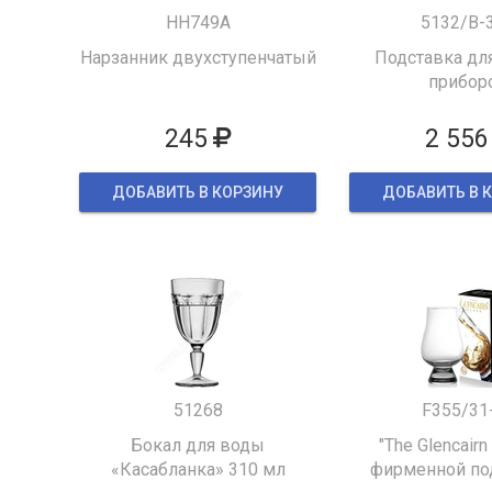
HH749A
5132/B-
Нарзанник двухступенчатый
Подставка для
прибор
245
2 556
ДОБАВИТЬ В КОРЗИНУ
ДОБАВИТЬ В 
51268
F355/31
Бокал для воды
"The Glencairn
«Касабланка» 310 мл
фирменной по