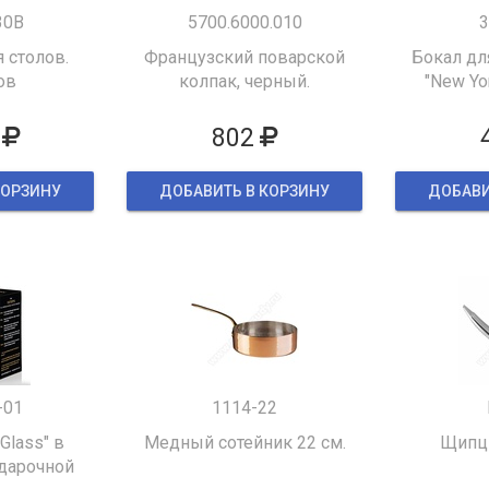
30B
5700.6000.010
3
 столов.
Французский поварской
Бокал дл
ов
колпак, черный.
"New Yor
802
КОРЗИНУ
ДОБАВИТЬ В КОРЗИНУ
ДОБАВИ
-01
1114-22
 Glass" в
Медный сотейник 22 см.
Щипцы
дарочной