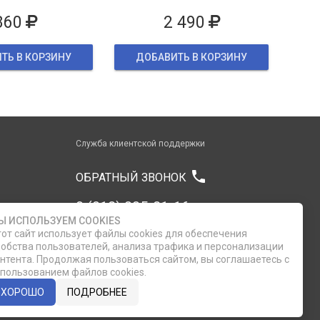
860
2 490
ТЬ В КОРЗИНУ
ДОБАВИТЬ В КОРЗИНУ
Служба клиентской поддержки
phone
ОБРАТНЫЙ ЗВОНОК
8 (812) 335-21-16
Ы ИСПОЛЬЗУЕМ COOKIES
от сайт использует файлы cookies для обеспечения
8 (812) 335-21-17
обства пользователей, анализа трафика и персонализации
нтента. Продолжая пользоваться сайтом, вы соглашаетесь с
пользованием файлов cookies.
7 (911) 947-43-48
ХОРОШО
ПОДРОБНЕЕ