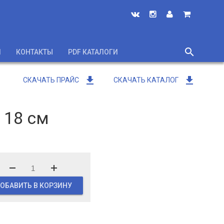
search
И
КОНТАКТЫ
PDF КАТАЛОГИ
close
get_app
get_app
СКАЧАТЬ ПРАЙС
СКАЧАТЬ КАТАЛОГ
 18 cм
ОБАВИТЬ В КОРЗИНУ