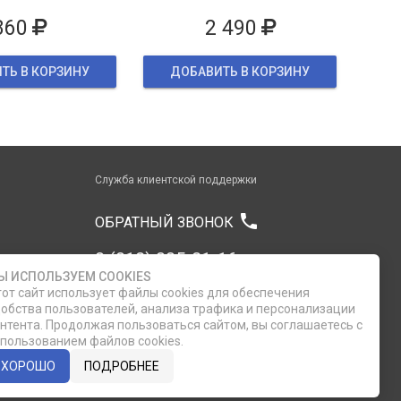
860
2 490
ТЬ В КОРЗИНУ
ДОБАВИТЬ В КОРЗИНУ
Служба клиентской поддержки
phone
ОБРАТНЫЙ ЗВОНОК
8 (812) 335-21-16
Ы ИСПОЛЬЗУЕМ COOKIES
от сайт использует файлы cookies для обеспечения
8 (812) 335-21-17
обства пользователей, анализа трафика и персонализации
нтента. Продолжая пользоваться сайтом, вы соглашаетесь с
пользованием файлов cookies.
7 (911) 947-43-48
ХОРОШО
ПОДРОБНЕЕ