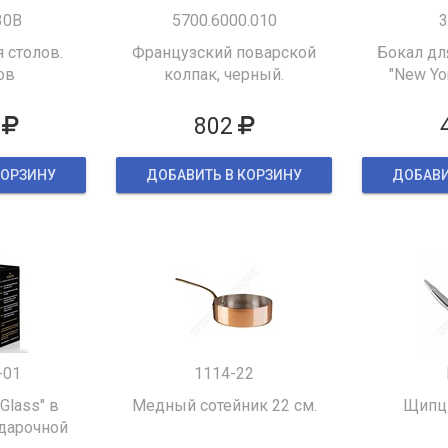
30B
5700.6000.010
3
 столов.
Французский поварской
Бокал дл
ов
колпак, черный.
"New Yor
802
КОРЗИНУ
ДОБАВИТЬ В КОРЗИНУ
ДОБАВИ
-01
1114-22
 Glass" в
Медный сотейник 22 см.
Щипцы
дарочной