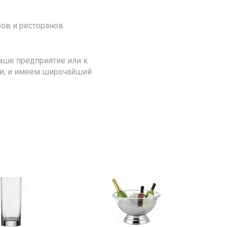
ов и ресторанов.
аше предприятие или к
ии, и имеем широчайший