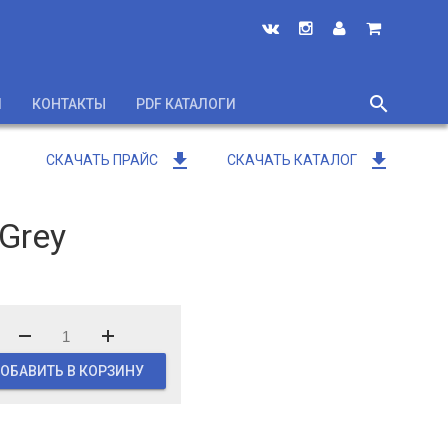
search
И
КОНТАКТЫ
PDF КАТАЛОГИ
close
get_app
get_app
СКАЧАТЬ ПРАЙС
СКАЧАТЬ КАТАЛОГ
Grey
ОБАВИТЬ В КОРЗИНУ