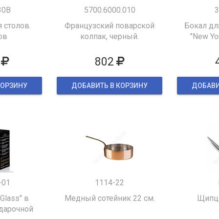
30B
5700.6000.010
3
 столов.
Французский поварской
Бокал дл
ов
колпак, черный.
"New Yor
802
КОРЗИНУ
ДОБАВИТЬ В КОРЗИНУ
ДОБАВИ
-01
1114-22
 Glass" в
Медный сотейник 22 см.
Щипцы
дарочной