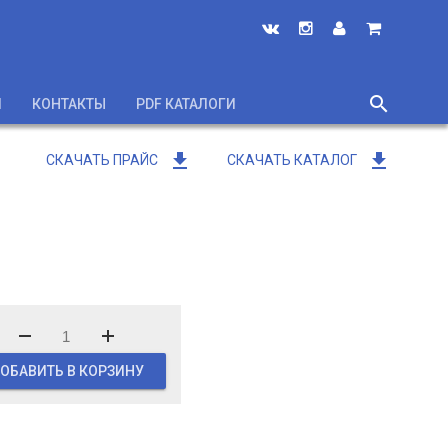
search
И
КОНТАКТЫ
PDF КАТАЛОГИ
close
get_app
get_app
СКАЧАТЬ ПРАЙС
СКАЧАТЬ КАТАЛОГ
ОБАВИТЬ В КОРЗИНУ