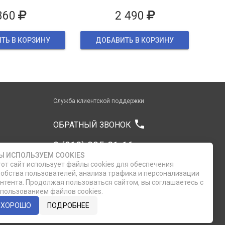
860
2 490
ТЬ В КОРЗИНУ
ДОБАВИТЬ В КОРЗИНУ
Служба клиентской поддержки
phone
ОБРАТНЫЙ ЗВОНОК
8 (812) 335-21-16
Ы ИСПОЛЬЗУЕМ COOKIES
от сайт использует файлы cookies для обеспечения
8 (812) 335-21-17
обства пользователей, анализа трафика и персонализации
нтента. Продолжая пользоваться сайтом, вы соглашаетесь с
пользованием файлов cookies.
7 (911) 947-43-48
ХОРОШО
ПОДРОБНЕЕ