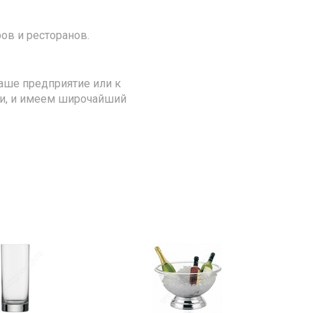
ов и ресторанов.
аше предприятие или к
ии, и имеем широчайший