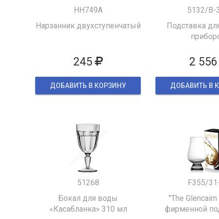
HH749A
5132/B-
Нарзанник двухступенчатый
Подставка для
прибор
245
2 556
ДОБАВИТЬ В КОРЗИНУ
ДОБАВИТЬ В 
51268
F355/31
Бокал для воды
"The Glencairn
«Касабланка» 310 мл
фирменной по