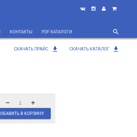
search
И
КОНТАКТЫ
PDF КАТАЛОГИ
close
get_app
get_app
СКАЧАТЬ ПРАЙС
СКАЧАТЬ КАТАЛОГ
ОБАВИТЬ В КОРЗИНУ