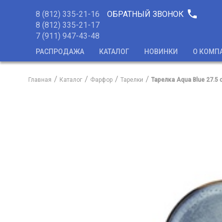
phone
8 (812) 335-21-16
ОБРАТНЫЙ ЗВОНОК
8 (812) 335-21-17
7 (911) 947-43-48
РАСПРОДАЖА
КАТАЛОГ
НОВИНКИ
О КОМП
Главная
Каталог
Фарфор
Тарелки
Тарелка Aqua Blue 27.5 