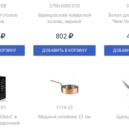
30B
5700.6000.010
3
 столов.
Французский поварской
Бокал дл
ов
колпак, черный.
"New Yor
802
КОРЗИНУ
ДОБАВИТЬ В КОРЗИНУ
ДОБАВИ
-01
1114-22
 Glass" в
Медный сотейник 22 см.
Щипцы
дарочной