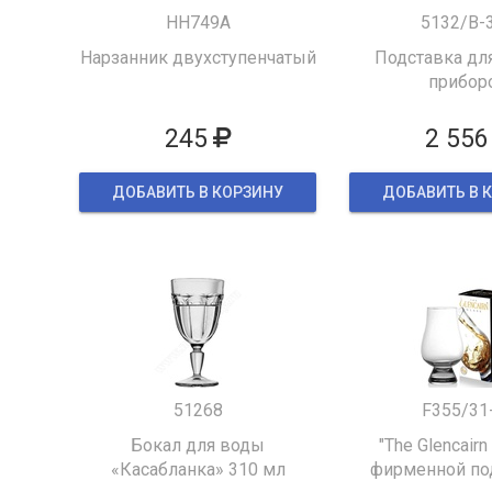
HH749A
5132/B-
Нарзанник двухступенчатый
Подставка для
прибор
245
2 556
ДОБАВИТЬ В КОРЗИНУ
ДОБАВИТЬ В 
51268
F355/31
Бокал для воды
"The Glencairn
«Касабланка» 310 мл
фирменной по