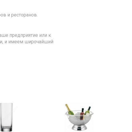
ов и ресторанов.
аше предприятие или к
ии, и имеем широчайший