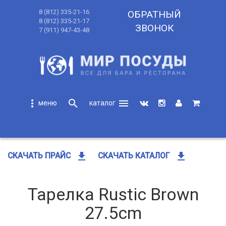
8 (812) 335-21-16
ОБРАТНЫЙ
8 (812) 335-21-17
ЗВОНОК
7 (911) 947-43-48
more_vert
search
menu
search
get_app
get_app
СКАЧАТЬ ПРАЙС
СКАЧАТЬ КАТАЛОГ
Тарелка Rustic Brown
27.5cm