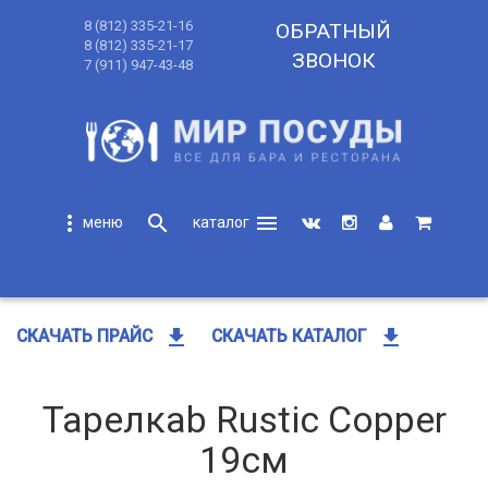
8 (812) 335-21-16
ОБРАТНЫЙ
8 (812) 335-21-17
ЗВОНОК
7 (911) 947-43-48
more_vert
search
menu
search
get_app
get_app
СКАЧАТЬ ПРАЙС
СКАЧАТЬ КАТАЛОГ
Тарелкаb Rustic Copper
19см