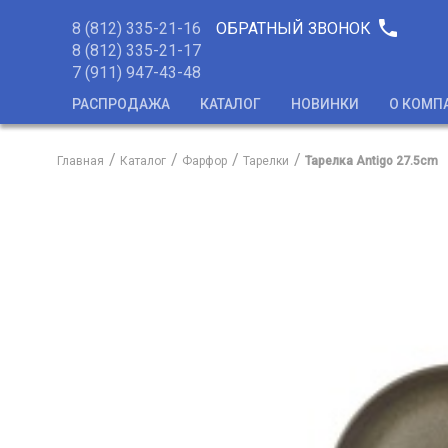
phone
8 (812) 335-21-16
ОБРАТНЫЙ ЗВОНОК
8 (812) 335-21-17
7 (911) 947-43-48
РАСПРОДАЖА
КАТАЛОГ
НОВИНКИ
О КОМП
Главная
Каталог
Фарфор
Тарелки
Тарелка Antigo 27.5cm