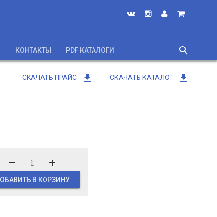
search
И
КОНТАКТЫ
PDF КАТАЛОГИ
close
get_app
get_app
СКАЧАТЬ ПРАЙС
СКАЧАТЬ КАТАЛОГ
ОБАВИТЬ В КОРЗИНУ