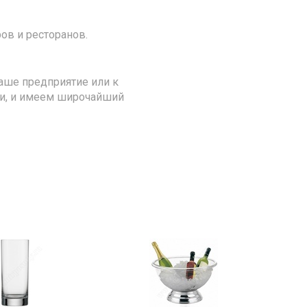
ов и ресторанов.
аше предприятие или к
ии, и имеем широчайший