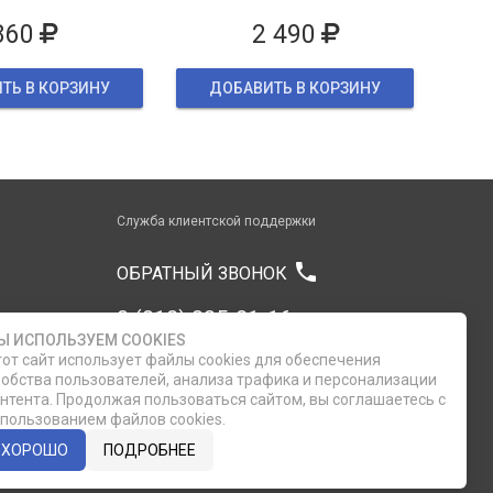
860
2 490
ТЬ В КОРЗИНУ
ДОБАВИТЬ В КОРЗИНУ
Служба клиентской поддержки
phone
ОБРАТНЫЙ ЗВОНОК
8 (812) 335-21-16
Ы ИСПОЛЬЗУЕМ COOKIES
от сайт использует файлы cookies для обеспечения
8 (812) 335-21-17
обства пользователей, анализа трафика и персонализации
нтента. Продолжая пользоваться сайтом, вы соглашаетесь с
пользованием файлов cookies.
7 (911) 947-43-48
ХОРОШО
ПОДРОБНЕЕ