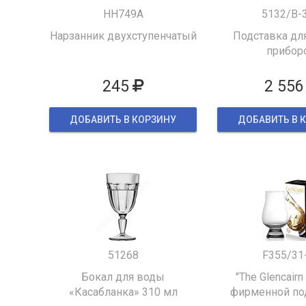
HH749A
5132/B-
Нарзанник двухступенчатый
Подставка для
прибор
245
2 556
ДОБАВИТЬ В КОРЗИНУ
ДОБАВИТЬ В 
51268
F355/31
Бокал для воды
"The Glencairn
«Касабланка» 310 мл
фирменной по