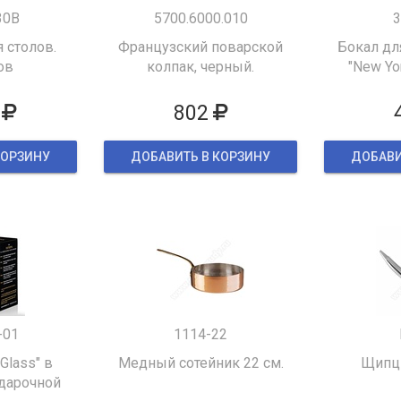
30B
5700.6000.010
3
 столов.
Французский поварской
Бокал дл
ов
колпак, черный.
"New Yor
802
КОРЗИНУ
ДОБАВИТЬ В КОРЗИНУ
ДОБАВИ
-01
1114-22
 Glass" в
Медный сотейник 22 см.
Щипцы
дарочной