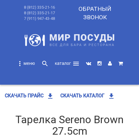
8 (812) 335-21-16
ОБРАТНЫЙ
8 (812) 335-21-17
ЗВОНОК
7 (911) 947-43-48
more_vert
search
menu
search
get_app
get_app
СКАЧАТЬ ПРАЙС
СКАЧАТЬ КАТАЛОГ
Тарелка Sereno Brown
27.5cm