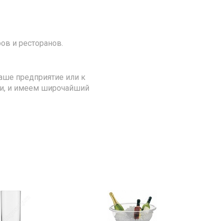
ов и ресторанов.
аше предприятие или к
ии, и имеем широчайший