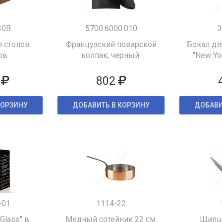
30B
5700.6000.010
3
 столов.
Французский поварской
Бокал дл
ов
колпак, черный.
"New Yor
802
КОРЗИНУ
ДОБАВИТЬ В КОРЗИНУ
ДОБАВИ
-01
1114-22
 Glass" в
Медный сотейник 22 см.
Щипцы