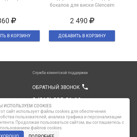
бокалов для виски Glencairn
860
2 490
ТЬ В КОРЗИНУ
ДОБАВИТЬ В КОРЗИНУ
Служба клиентской поддержки
phone
ОБРАТНЫЙ ЗВОНОК
8 (812) 335-21-16
Ы ИСПОЛЬЗУЕМ COOKIES
от сайт использует файлы cookies для обеспечения
8 (812) 335-21-17
обства пользователей, анализа трафика и персонализации
нтента. Продолжая пользоваться сайтом, вы соглашаетесь с
пользованием файлов cookies.
7 (911) 947-43-48
ХОРОШО
ПОДРОБНЕЕ