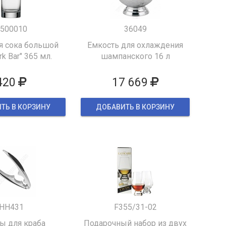
500010
36049
я сока большой
Емкость для охлаждения
k Bar" 365 мл.
шампанского 16 л
420
17 669
ТЬ В КОРЗИНУ
ДОБАВИТЬ В КОРЗИНУ
HH431
F355/31-02
 для краба
Подарочный набор из двух