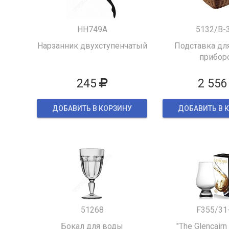
HH749A
5132/B-
Нарзанник двухступенчатый
Подставка для
прибор
245
2 556
ДОБАВИТЬ В КОРЗИНУ
ДОБАВИТЬ В 
51268
F355/31
Бокал для воды
"The Glencairn