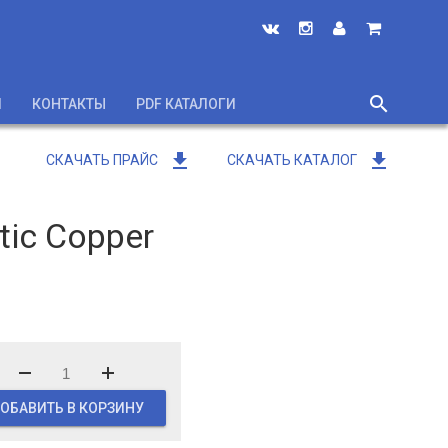
search
И
КОНТАКТЫ
PDF КАТАЛОГИ
close
get_app
get_app
СКАЧАТЬ ПРАЙС
СКАЧАТЬ КАТАЛОГ
ic Copper
ОБАВИТЬ В КОРЗИНУ