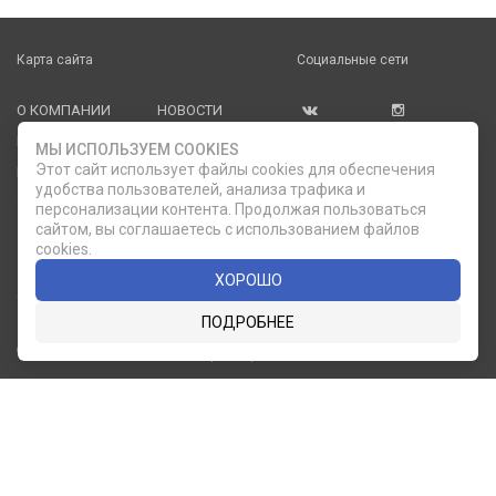
Карта сайта
Социальные сети
О КОМПАНИИ
НОВОСТИ
ВКОНТАКТЕ
ИНСТАГРАМ
КАТАЛОГ
СТАТЬИ
МЫ ИСПОЛЬЗУЕМ COOKIES
Этот сайт использует файлы cookies для обеспечения
ПРОИЗВОДИТЕЛИ
КОНТАКТЫ
удобства пользователей, анализа трафика и
УСЛУГИ
PDF КАТАЛОГИ
персонализации контента. Продолжая пользоваться
сайтом, вы соглашаетесь с использованием файлов
ОПЛАТА И
cookies.
ДОСТАВКА
ХОРОШО
Служба клиентской поддержки
ПОДРОБНЕЕ
8 (812) 335-21-16
phone
ОБРАТНЫЙ ЗВОНОК
8 (812) 335-21-17
7 (911) 947-43-48
© 2007 — 2026 Компания «Мир Посуды». Все права
защищены.