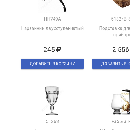
HH749A
5132/B-
Нарзанник двухступенчатый
Подставка для
прибор
245
2 556
ДОБАВИТЬ В КОРЗИНУ
ДОБАВИТЬ В 
51268
F355/31