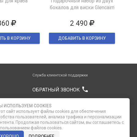
 для краба
Подарочный набор из двух
бокалов для виски Glencairn
860
2 490
ТЬ В КОРЗИНУ
ДОБАВИТЬ В КОРЗИНУ
Служба клиентской поддержки
phone
ОБРАТНЫЙ ЗВОНОК
8 (812) 335-21-16
Ы ИСПОЛЬЗУЕМ COOKIES
от сайт использует файлы cookies для обеспечения
8 (812) 335-21-17
обства пользователей, анализа трафика и персонализации
нтента. Продолжая пользоваться сайтом, вы соглашаетесь с
пользованием файлов cookies.
7 (911) 947-43-48
ХОРОШО
ПОДРОБНЕЕ