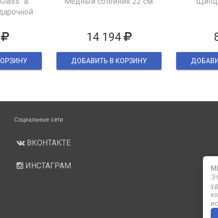
 Glass" в
Медный сотейник 22 см.
Щипцы
дарочной
ке
14 194
КОРЗИНУ
ДОБАВИТЬ В КОРЗИНУ
ДОБАВИ
Социальные сети
ВКОНТАКТЕ
ИНСТАГРАМ
М
Эт
уд
ко
ис