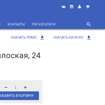
search
И
КОНТАКТЫ
PDF КАТАЛОГИ
close
get_app
get_app
СКАЧАТЬ ПРАЙС
СКАЧАТЬ КАТАЛОГ
плоская, 24
ОБАВИТЬ В КОРЗИНУ