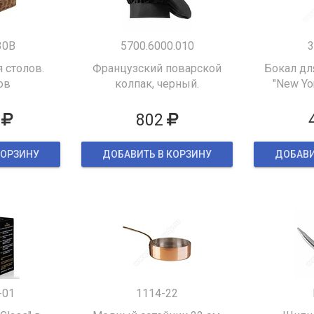
30B
5700.6000.010
3
 столов.
Французский поварской
Бокал дл
ов
колпак, черный.
"New Yor
802
КОРЗИНУ
ДОБАВИТЬ В КОРЗИНУ
ДОБАВИ
-01
1114-22