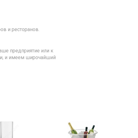
ов и ресторанов.
аше предприятие или к
ии, и имеем широчайший