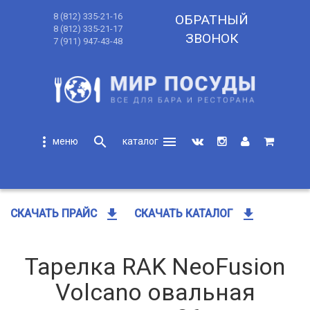
8 (812) 335-21-16
ОБРАТНЫЙ
8 (812) 335-21-17
ЗВОНОК
7 (911) 947-43-48
more_vert
search
menu
search
get_app
get_app
СКАЧАТЬ ПРАЙС
СКАЧАТЬ КАТАЛОГ
Тарелка RAK NeoFusion
Volcano овальная