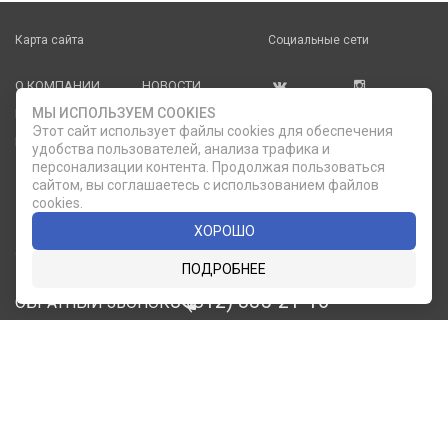
Карта сайта
Социальные сети
О КОМПАНИИ
НОВОСТИ
ВКОНТАКТЕ
ИНСТАГРАМ
МЫ ИСПОЛЬЗУЕМ COOKIES
КАТАЛОГ
СТАТЬИ
Этот сайт использует файлы cookies для обеспечения
ПРОИЗВОДИТЕЛИ
КОНТАКТЫ
удобства пользователей, анализа трафика и
персонализации контента. Продолжая пользоваться
УСЛУГИ
PDF КАТАЛОГИ
сайтом, вы соглашаетесь с использованием файлов
ОПЛАТА И
cookies.
ДОСТАВКА
ХОРОШО
Служба клиентской поддержки
ПОДРОБНЕЕ
8 (812) 335-21-16
phone
ОБРАТНЫЙ ЗВОНОК
8 (812) 335-21-17
7 (911) 947-43-48
© 2007 — 2026 Компания «Мир Посуды». Все права
защищены.