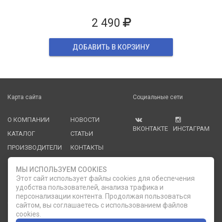
2 490
ДОБАВИТЬ В КОРЗИНУ
Карта сайта
Социальные сети
О КОМПАНИИ
НОВОСТИ
ВКОНТАКТЕ
ИНСТАГРАМ
КАТАЛОГ
СТАТЬИ
ПРОИЗВОДИТЕЛИ
КОНТАКТЫ
УСЛУГИ
PDF КАТАЛОГИ
МЫ ИСПОЛЬЗУЕМ COOKIES
ОПЛАТА И
Этот сайт использует файлы cookies для обеспечения
ДОСТАВКА
удобства пользователей, анализа трафика и
персонализации контента. Продолжая пользоваться
Служба клиентской поддержки
сайтом, вы соглашаетесь с использованием файлов
cookies.