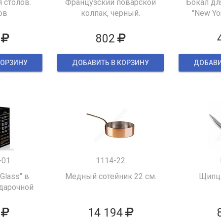
 столов.
Французский поварской
Бокал дл
ов
колпак, черный.
"New Yor
802
КОРЗИНУ
ДОБАВИТЬ В КОРЗИНУ
ДОБАВИ
-01
1114-22
 Glass" в
Медный сотейник 22 см.
Щипцы
дарочной
ке
14 194