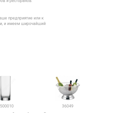
ов и ресторанов.
аше предприятие или к
ии, и имеем широчайший
500010
36049