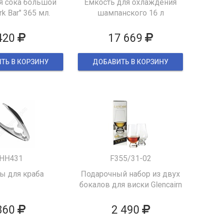
я сока большой
Емкость для охлаждения
k Bar" 365 мл.
шампанского 16 л
420
17 669
ТЬ В КОРЗИНУ
ДОБАВИТЬ В КОРЗИНУ
HH431
F355/31-02
 для краба
Подарочный набор из двух
бокалов для виски Glencairn
860
2 490