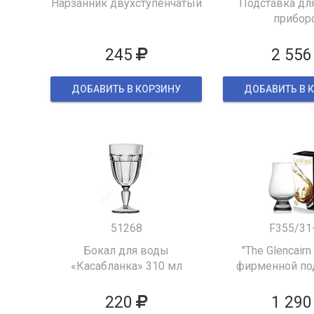
Нарзанник двухступенчатый
Подставка для
прибор
245
2 556
ДОБАВИТЬ В КОРЗИНУ
ДОБАВИТЬ В 
51268
F355/31
Бокал для воды
"The Glencairn
«Касабланка» 310 мл
фирменной по
упаков
220
1 290