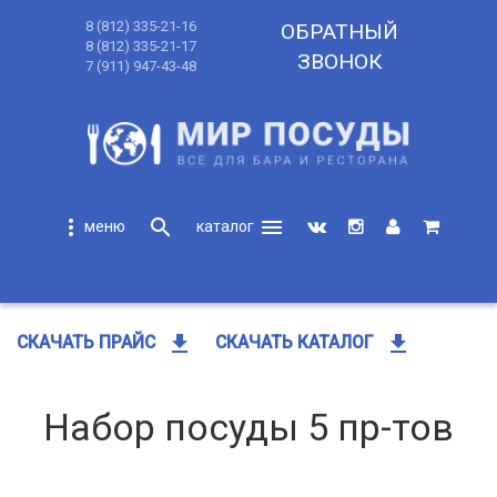
8 (812) 335-21-16
ОБРАТНЫЙ
8 (812) 335-21-17
ЗВОНОК
7 (911) 947-43-48
more_vert
search
menu
search
get_app
get_app
СКАЧАТЬ ПРАЙС
СКАЧАТЬ КАТАЛОГ
Набор посуды 5 пр-тов