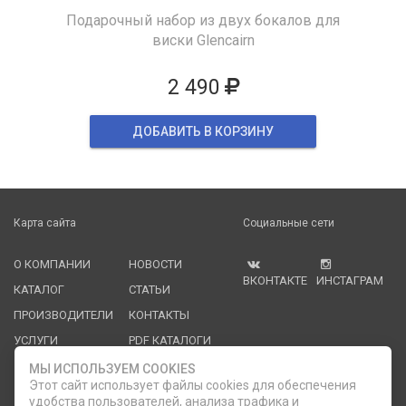
Подарочный набор из двух бокалов для
виски Glencairn
2 490
ДОБАВИТЬ В КОРЗИНУ
Карта сайта
Социальные сети
О КОМПАНИИ
НОВОСТИ
ВКОНТАКТЕ
ИНСТАГРАМ
КАТАЛОГ
СТАТЬИ
ПРОИЗВОДИТЕЛИ
КОНТАКТЫ
УСЛУГИ
PDF КАТАЛОГИ
ОПЛАТА И
МЫ ИСПОЛЬЗУЕМ COOKIES
ДОСТАВКА
Этот сайт использует файлы cookies для обеспечения
удобства пользователей, анализа трафика и