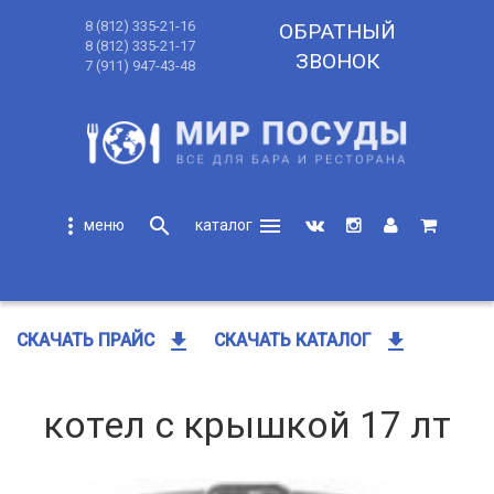
8 (812) 335-21-16
ОБРАТНЫЙ
8 (812) 335-21-17
ЗВОНОК
7 (911) 947-43-48
more_vert
search
menu
search
get_app
get_app
СКАЧАТЬ ПРАЙС
СКАЧАТЬ КАТАЛОГ
котел с крышкой 17 лт