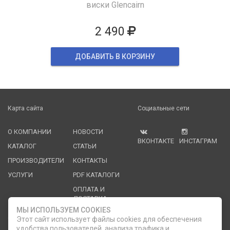
виски Glencairn
2 490
ДОБАВИТЬ В КОРЗИНУ
Карта сайта
Социальные сети
О КОМПАНИИ
НОВОСТИ
ВКОНТАКТЕ
ИНСТАГРАМ
КАТАЛОГ
СТАТЬИ
ПРОИЗВОДИТЕЛИ
КОНТАКТЫ
УСЛУГИ
PDF КАТАЛОГИ
ОПЛАТА И
ДОСТАВКА
МЫ ИСПОЛЬЗУЕМ COOKIES
Служба клиентской поддержки
Этот сайт использует файлы cookies для обеспечения
удобства пользователей, анализа трафика и