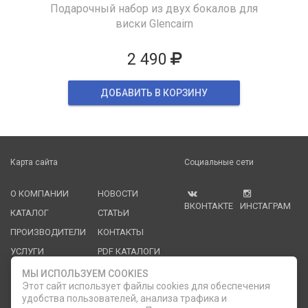
Подарочный набор из двух бокалов для
виски Glencairn
2 490
ДОБАВИТЬ В КОРЗИНУ
Карта сайта
Социальные сети
О КОМПАНИИ
НОВОСТИ
ВКОНТАКТЕ
ИНСТАГРАМ
КАТАЛОГ
СТАТЬИ
ПРОИЗВОДИТЕЛИ
КОНТАКТЫ
УСЛУГИ
PDF КАТАЛОГИ
ОПЛАТА И
МЫ ИСПОЛЬЗУЕМ COOKIES
ДОСТАВКА
Этот сайт использует файлы cookies для обеспечения
удобства пользователей, анализа трафика и