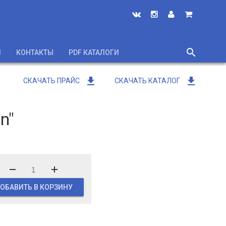
search
И
КОНТАКТЫ
PDF КАТАЛОГИ
close
get_app
get_app
СКАЧАТЬ ПРАЙС
СКАЧАТЬ КАТАЛОГ
n"
ОБАВИТЬ В КОРЗИНУ