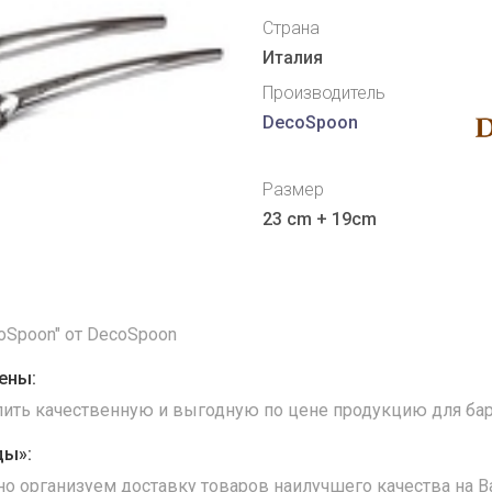
Страна
Италия
Производитель
DecoSpoon
Размер
23 cm + 19cm
oSpoon" от DecoSpoon
ены:
упить качественную и выгодную по цене продукцию для бар
ды»:
но организуем доставку товаров наилучшего качества на В