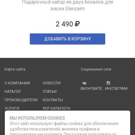
Подарочный набор из двух бокалов для
виски Glencairn
2 490
ДОБАВИТЬ В КОРЗИНУ
Карта сайта
Социальные сети
О КОМПАНИИ
НОВОСТИ
ВКОНТАКТЕ
ИНСТАГРАМ
КАТАЛОГ
СТАТЬИ
ПРОИЗВОДИТЕЛИ
КОНТАКТЫ
УСЛУГИ
PDF КАТАЛОГИ
ОПЛАТА И
МЫ ИСПОЛЬЗУЕМ COOKIES
ДОСТАВКА
Этот сайт использует файлы cookies для обеспечения
удобства пользователей, анализа трафика и
Служба клиентской поддержки
персонализации контента. Продолжая пользоваться