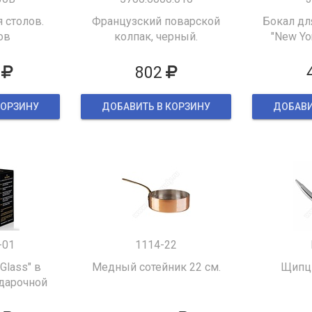
 столов.
Французский поварской
Бокал дл
ов
колпак, черный.
"New Yor
802
КОРЗИНУ
ДОБАВИТЬ В КОРЗИНУ
ДОБАВИ
-01
1114-22
 Glass" в
Медный сотейник 22 см.
Щипцы
дарочной
ке