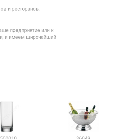
ов и ресторанов.
аше предприятие или к
ии, и имеем широчайший
500010
36049