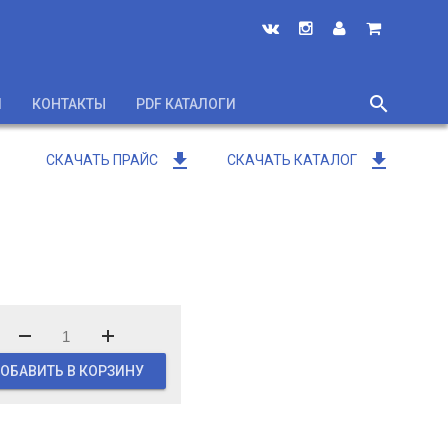
search
И
КОНТАКТЫ
PDF КАТАЛОГИ
close
get_app
get_app
СКАЧАТЬ ПРАЙС
СКАЧАТЬ КАТАЛОГ
ОБАВИТЬ В КОРЗИНУ