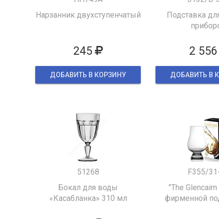
Нарзанник двухступенчатый
Подставка для
прибор
245
2 556
ДОБАВИТЬ В КОРЗИНУ
ДОБАВИТЬ В 
51268
F355/31
Бокал для воды
"The Glencairn
«Касабланка» 310 мл
фирменной по
упаков