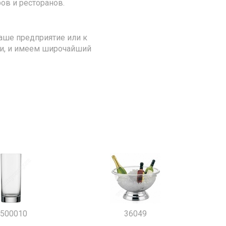
ов и ресторанов.
аше предприятие или к
ии, и имеем широчайший
500010
36049