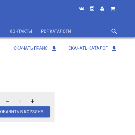
search
И
КОНТАКТЫ
PDF КАТАЛОГИ
close
get_app
get_app
СКАЧАТЬ ПРАЙС
СКАЧАТЬ КАТАЛОГ
ОБАВИТЬ В КОРЗИНУ