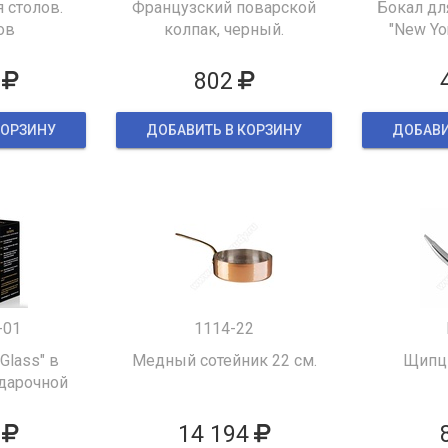
 столов.
Французский поварской
Бокал дл
ов
колпак, черный.
"New Yor
802
КОРЗИНУ
ДОБАВИТЬ В КОРЗИНУ
ДОБАВИ
-01
1114-22
 Glass" в
Медный сотейник 22 см.
Щипцы
дарочной
ке
14 194