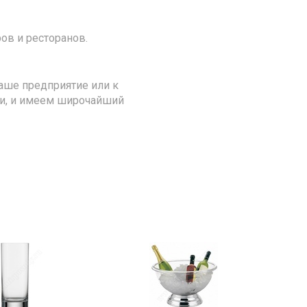
ов и ресторанов.
аше предприятие или к
ии, и имеем широчайший