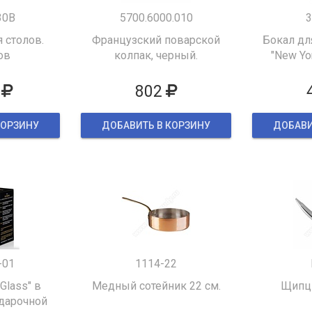
30B
5700.6000.010
3
 столов.
Французский поварской
Бокал дл
ов
колпак, черный.
"New Yor
802
КОРЗИНУ
ДОБАВИТЬ В КОРЗИНУ
ДОБАВИ
-01
1114-22
 Glass" в
Медный сотейник 22 см.
Щипцы
дарочной