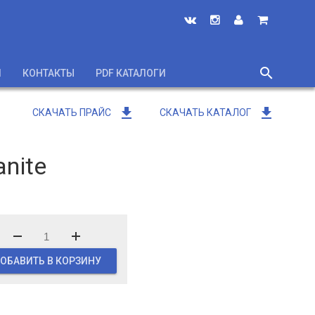
search
И
КОНТАКТЫ
PDF КАТАЛОГИ
close
get_app
get_app
СКАЧАТЬ ПРАЙС
СКАЧАТЬ КАТАЛОГ
nite
ОБАВИТЬ В КОРЗИНУ