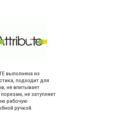
TE
выполнена из
стика, подходит для
в, не впитывает
 порезам, не затупляет
юю рабочую
обной ручкой.