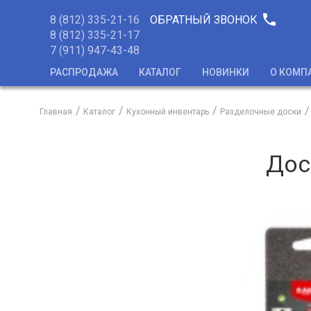
phone
8 (812) 335-21-16
ОБРАТНЫЙ ЗВОНОК
8 (812) 335-21-17
7 (911) 947-43-48
РАСПРОДАЖА
КАТАЛОГ
НОВИНКИ
О КОМП
Главная
Каталог
Кухонный инвентарь
Разделочные доски
Дос