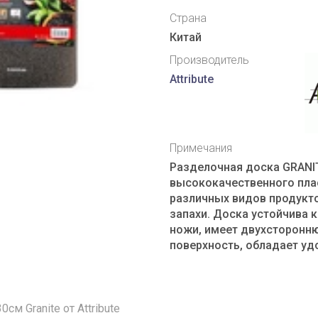
Страна
Китай
Производитель
Attribute
Примечания
Разделочная доска
GRANI
высококачественного пла
различных видов продукто
запахи. Доска устойчива к
ножи, имеет двухсторонн
поверхность, обладает уд
см Granite от Attribute