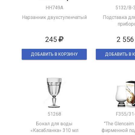
HH749A
5132/B-
Нарзанник двухступенчатый
Подставка для
прибор
245
2 556
ДОБАВИТЬ В КОРЗИНУ
ДОБАВИТЬ В 
51268
F355/31
Бокал для воды
"The Glencairn
«Касабланка» 310 мл
фирменной по