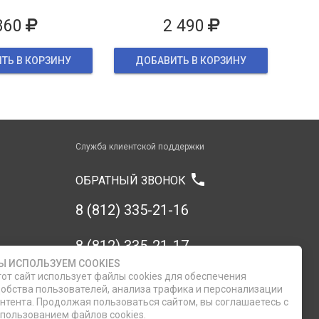
860
2 490
ТЬ В КОРЗИНУ
ДОБАВИТЬ В КОРЗИНУ
Служба клиентской поддержки
phone
ОБРАТНЫЙ ЗВОНОК
8 (812) 335-21-16
8 (812) 335-21-17
Ы ИСПОЛЬЗУЕМ COOKIES
от сайт использует файлы cookies для обеспечения
7 (911) 947-43-48
обства пользователей, анализа трафика и персонализации
нтента. Продолжая пользоваться сайтом, вы соглашаетесь с
пользованием файлов cookies.