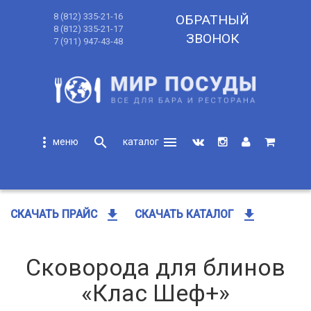
8 (812) 335-21-16
ОБРАТНЫЙ
8 (812) 335-21-17
ЗВОНОК
7 (911) 947-43-48
more_vert
search
menu
search
get_app
get_app
СКАЧАТЬ ПРАЙС
СКАЧАТЬ КАТАЛОГ
Сковорода для блинов
«Клас Шеф+»