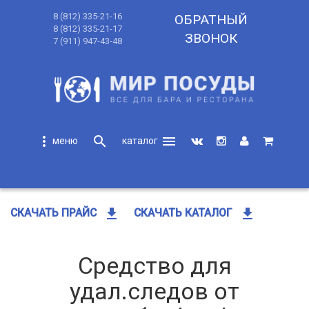
8 (812) 335-21-16
ОБРАТНЫЙ
8 (812) 335-21-17
ЗВОНОК
7 (911) 947-43-48
more_vert
search
menu
search
get_app
get_app
СКАЧАТЬ ПРАЙС
СКАЧАТЬ КАТАЛОГ
Средство для
удал.следов от