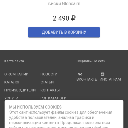
виски Glencairn
2 490
ДОБАВИТЬ В КОРЗИНУ
Карта сайта
Социальные сети
О КОМПАНИИ
НОВОСТИ
ВКОНТАКТЕ
ИНСТАГРАМ
КАТАЛОГ
СТАТЬИ
ПРОИЗВОДИТЕЛИ
КОНТАКТЫ
УСЛУГИ
PDF КАТАЛОГИ
ОПЛАТА И
МЫ ИСПОЛЬЗУЕМ COOKIES
ДОСТАВКА
Этот сайт использует файлы cookies для обеспечения
удобства пользователей, анализа трафика и
Служба клиентской поддержки
персонализации контента. Продолжая пользоваться
сайтом, вы соглашаетесь с использованием файлов