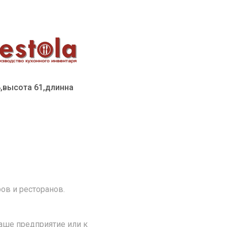
8,высота 61,длинна
ов и ресторанов.
аше предприятие или к