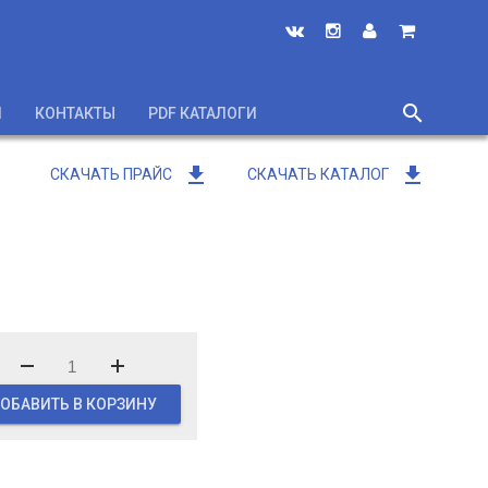
search
И
КОНТАКТЫ
PDF КАТАЛОГИ
close
get_app
get_app
СКАЧАТЬ ПРАЙС
СКАЧАТЬ КАТАЛОГ
ОБАВИТЬ В КОРЗИНУ