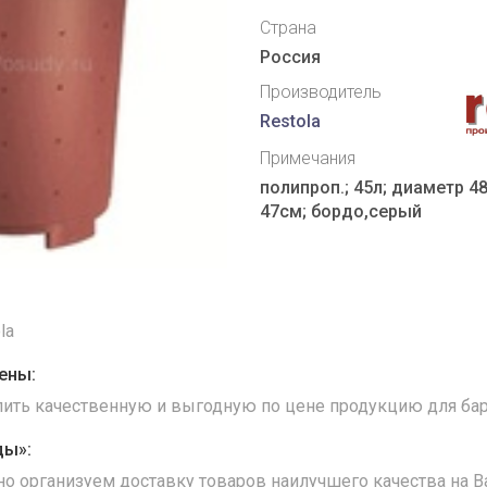
Страна
Россия
Производитель
Restola
Примечания
полипроп.; 45л; диаметр 4
47см; бордо,серый
la
ены:
упить качественную и выгодную по цене продукцию для бар
ды»:
но организуем доставку товаров наилучшего качества на В