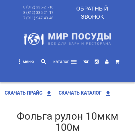
8 (812) 335-21-16
ОБРАТНЫЙ
8 (812) 335-21-17
ЗВОНОК
7 (911) 947-43-48
more_vert
search
menu
search
get_app
get_app
СКАЧАТЬ ПРАЙС
СКАЧАТЬ КАТАЛОГ
Фольга рулон 10мкм
100м