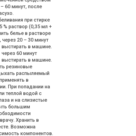
 – 60 минут, после
асухо.
беливания при стирке
5 % раствор (0,35 мл +
чить белье в растворе
 через 20 – 30 минут
 выстирать в машине.
 через 60 минут
 выстирать в машине.
ть резиновые
вдыхать распыляемый
применять в
и. При попадании на
и теплой водой с
лаза и на слизистые
ыть большим
еобходимости
врачу. Хранить в
есте. Возможна
симость компонентов.