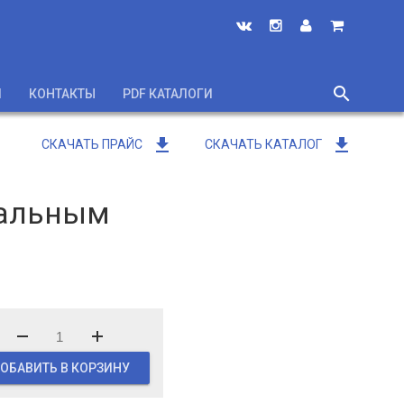
search
И
КОНТАКТЫ
PDF КАТАЛОГИ
close
get_app
get_app
СКАЧАТЬ ПРАЙС
СКАЧАТЬ КАТАЛОГ
иальным
ОБАВИТЬ В КОРЗИНУ