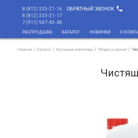
phone
8 (812) 335-21-16
ОБРАТНЫЙ ЗВОНОК
8 (812) 335-21-17
7 (911) 947-43-48
РАСПРОДАЖА
КАТАЛОГ
НОВИНКИ
О КОМП
Главная
Каталог
Кухонный инвентарь
Уборка и прочее
Чис
Чистящ