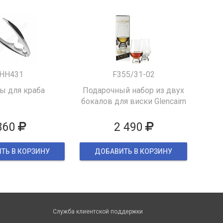
HH431
F355/31-02
 для краба
Подарочный набор из двух
бокалов для виски Glencairn
860
2 490
ТЬ В КОРЗИНУ
ДОБАВИТЬ В КОРЗИНУ
Служба клиентской поддержки