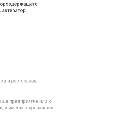
хлорсодержащего
 активатор.
ов и ресторанов.
аше предприятие или к
ии, и имеем широчайший