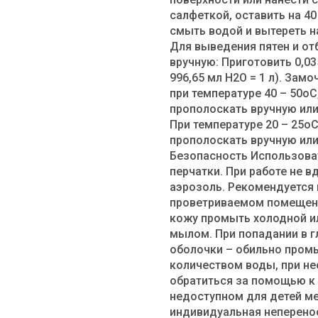
салфеткой, оставить на 40
смыть водой и вытереть н
Для выведения пятен и от
вручную: Приготовить 0,03
996,65 мл H2O = 1 л). Замо
при температуре 40 – 50оС,
прополоскать вручную или
При температуре 20 – 25оС
прополоскать вручную или
Безопасность Использова
перчатки. При работе не 
аэрозоль. Рекомендуется 
проветриваемом помещени
кожу промыть холодной ил
мылом. При попадании в г
оболочки – обильно пром
количеством воды, при н
обратиться за помощью к 
недоступном для детей м
индивидуальная неперено