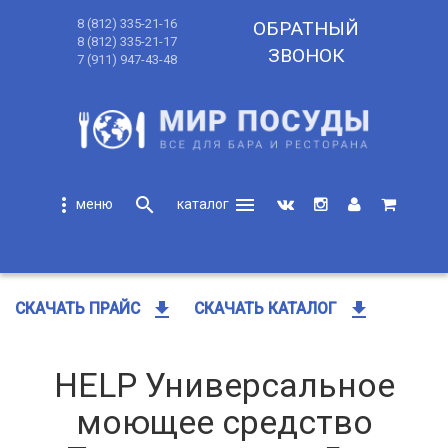
8 (812) 335-21-16
ОБРАТНЫЙ
8 (812) 335-21-17
ЗВОНОК
7 (911) 947-43-48
more_vert
search
menu
search
get_app
get_app
СКАЧАТЬ ПРАЙС
СКАЧАТЬ КАТАЛОГ
HELP Универсальное
моющее средство