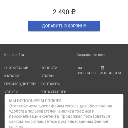
2 490
ДОБАВИТЬ В КОРЗИНУ
Карта сайта
Социальные сети
О КОМПАНИИ
НОВОСТИ
ВКОНТАКТЕ
ИНСТАГРАМ
КАТАЛОГ
СТАТЬИ
ПРОИЗВОДИТЕЛИ
КОНТАКТЫ
УСЛУГИ
PDF КАТАЛОГИ
ОПЛАТА И
МЫ ИСПОЛЬЗУЕМ COOKIES
ДОСТАВКА
Этот сайт использует файлы cookies для обеспечения
удобства пользователей, анализа трафика и
Служба клиентской поддержки
персонализации контента. Продолжая пользоваться
сайтом, вы соглашаетесь с использованием файлов
cookies.