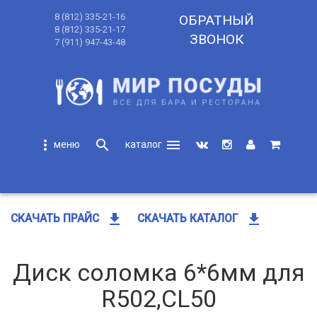
8 (812) 335-21-16
ОБРАТНЫЙ
8 (812) 335-21-17
ЗВОНОК
7 (911) 947-43-48
more_vert
search
menu
search
get_app
get_app
СКАЧАТЬ ПРАЙС
СКАЧАТЬ КАТАЛОГ
Диск соломка 6*6мм для
R502,CL50