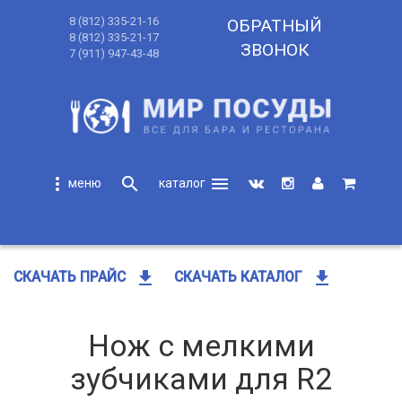
8 (812) 335-21-16
ОБРАТНЫЙ
8 (812) 335-21-17
ЗВОНОК
7 (911) 947-43-48
more_vert
search
menu
search
get_app
get_app
СКАЧАТЬ ПРАЙС
СКАЧАТЬ КАТАЛОГ
Нож с мелкими
зубчиками для R2