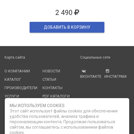
2 490
ДОБАВИТЬ В КОРЗИНУ
Карта сайта
Социальные сети
О КОМПАНИИ
НОВОСТИ
ВКОНТАКТЕ
ИНСТАГРАМ
КАТАЛОГ
СТАТЬИ
ПРОИЗВОДИТЕЛИ
КОНТАКТЫ
УСЛУГИ
PDF КАТАЛОГИ
ОПЛАТА И
МЫ ИСПОЛЬЗУЕМ COOKIES
ДОСТАВКА
Этот сайт использует файлы cookies для обеспечения
удобства пользователей, анализа трафика и
Служба клиентской поддержки
персонализации контента. Продолжая пользоваться
сайтом, вы соглашаетесь с использованием файлов
cookies.