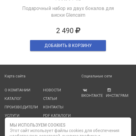
Подарочный набор из двух бокалов для
виски Glencairn
2 490
ДОБАВИТЬ В КОРЗИНУ
Карта сайта
Социальные сети
О КОМПАНИИ
НОВОСТИ
ВКОНТАКТЕ
ИНСТАГРАМ
КАТАЛОГ
СТАТЬИ
ПРОИЗВОДИТЕЛИ
КОНТАКТЫ
УСЛУГИ
PDF КАТАЛОГИ
ОПЛАТА И
МЫ ИСПОЛЬЗУЕМ COOKIES
ДОСТАВКА
Этот сайт использует файлы cookies для обеспечения