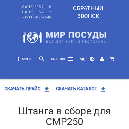
8 (812) 335-21-16
ОБРАТНЫЙ
8 (812) 335-21-17
ЗВОНОК
7 (911) 947-43-48
more_vert
search
menu
search
get_app
get_app
СКАЧАТЬ ПРАЙС
СКАЧАТЬ КАТАЛОГ
Штанга в сборе для
CMP250