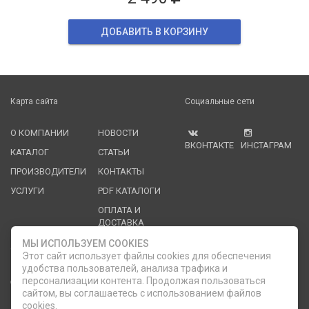
ДОБАВИТЬ В КОРЗИНУ
Карта сайта
Социальные сети
О КОМПАНИИ
НОВОСТИ
ВКОНТАКТЕ
ИНСТАГРАМ
КАТАЛОГ
СТАТЬИ
ПРОИЗВОДИТЕЛИ
КОНТАКТЫ
УСЛУГИ
PDF КАТАЛОГИ
ОПЛАТА И
ДОСТАВКА
МЫ ИСПОЛЬЗУЕМ COOKIES
Служба клиентской поддержки
Этот сайт использует файлы cookies для обеспечения
удобства пользователей, анализа трафика и
8 (812) 335-21-16
phone
персонализации контента. Продолжая пользоваться
ОБРАТНЫЙ ЗВОНОК
сайтом, вы соглашаетесь с использованием файлов
cookies.