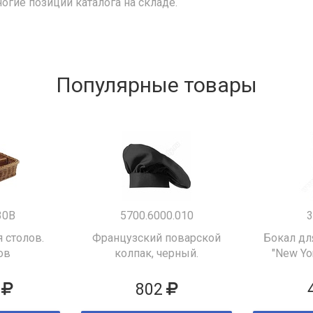
ногие позиции каталога на складе.
Популярные товары
30B
5700.6000.010
3
 столов.
Французский поварской
Бокал дл
ов
колпак, черный.
"New Yor
802