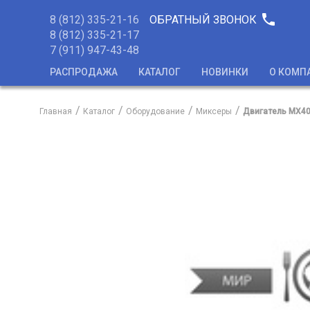
phone
8 (812) 335-21-16
ОБРАТНЫЙ ЗВОНОК
8 (812) 335-21-17
7 (911) 947-43-48
РАСПРОДАЖА
КАТАЛОГ
НОВИНКИ
О КОМП
Главная
Каталог
Оборудование
Миксеры
Двигатель MX40