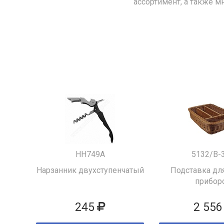
ассортимент, а также м
HH749A
5132/B-
Нарзанник двухступенчатый
Подставка для
прибор
245
2 556