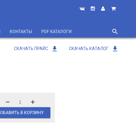
search
И
КОНТАКТЫ
PDF КАТАЛОГИ
close
get_app
get_app
СКАЧАТЬ ПРАЙС
СКАЧАТЬ КАТАЛОГ
ОБАВИТЬ В КОРЗИНУ