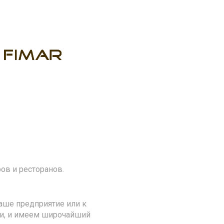
ов и ресторанов.
аше предприятие или к
ии, и имеем широчайший