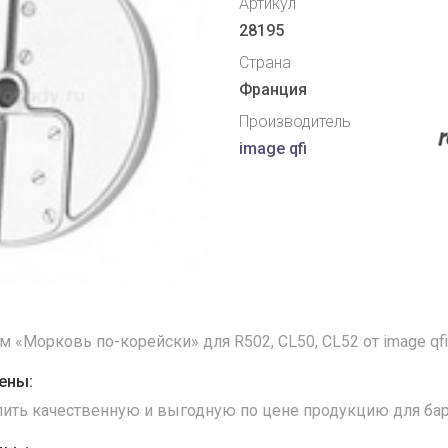
Артикул
28195
Страна
Франция
Производитель
image qfi
м «Морковь по-корейски» для R502, CL50, CL52 от image qfi
ены:
упить качественную и выгодную по цене продукцию для бар