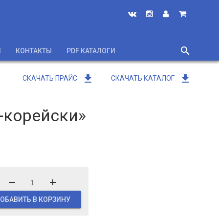
search
И
КОНТАКТЫ
PDF КАТАЛОГИ
close
get_app
get_app
СКАЧАТЬ ПРАЙС
СКАЧАТЬ КАТАЛОГ
-корейски»
ОБАВИТЬ В КОРЗИНУ