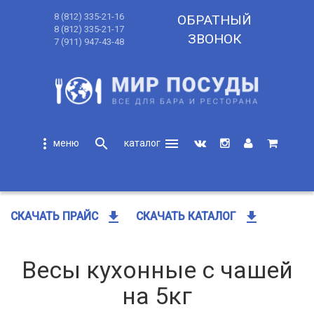
8 (812) 335-21-16
ОБРАТНЫЙ
8 (812) 335-21-17
ЗВОНОК
7 (911) 947-43-48
more_vert
search
menu
search
get_app
get_app
СКАЧАТЬ ПРАЙС
СКАЧАТЬ КАТАЛОГ
Весы кухонные с чашей
на 5кг