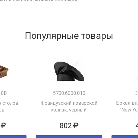
Популярные товары
30B
5700.6000.010
3
 столов.
Французский поварской
Бокал дл
ов
колпак, черный.
"New Yor
802