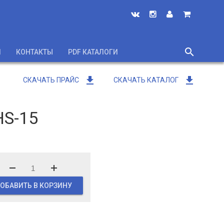
search
И
КОНТАКТЫ
PDF КАТАЛОГИ
close
get_app
get_app
СКАЧАТЬ ПРАЙС
СКАЧАТЬ КАТАЛОГ
HS-15
ОБАВИТЬ В КОРЗИНУ