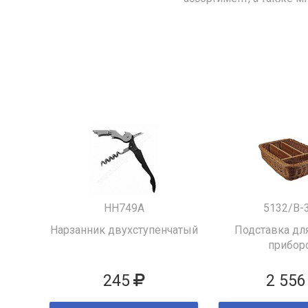
HH749A
5132/B-
Нарзанник двухступенчатый
Подставка для
прибор
245
2 556