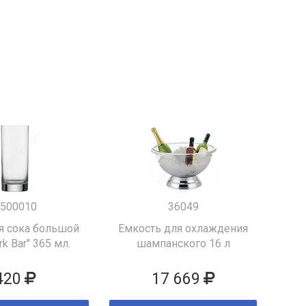
500010
36049
я сока большой
Емкость для охлаждения
k Bar" 365 мл.
шампанского 16 л
420
17 669