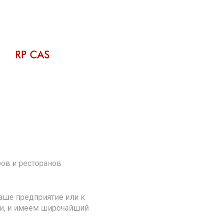
ов и ресторанов.
аше предприятие или к
ии, и имеем широчайший