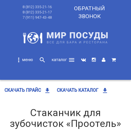
8 (812) 335-21-16
ОБРАТНЫЙ
8 (812) 335-21-17
ЗВОНОК
7 (911) 947-43-48
more_vert
search
menu
search
get_app
get_app
СКАЧАТЬ ПРАЙС
СКАЧАТЬ КАТАЛОГ
Стаканчик для
зубочисток «Проотель»