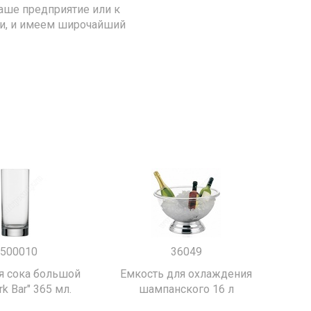
аше предприятие или к
ии, и имеем широчайший
500010
36049
я сока большой
Емкость для охлаждения
k Bar" 365 мл.
шампанского 16 л