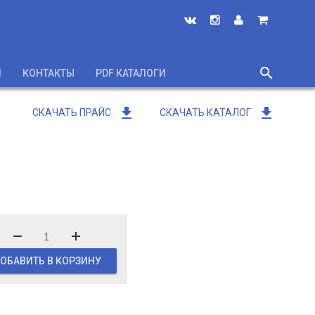
search
И
КОНТАКТЫ
PDF КАТАЛОГИ
close
get_app
get_app
СКАЧАТЬ ПРАЙС
СКАЧАТЬ КАТАЛОГ
ОБАВИТЬ В КОРЗИНУ